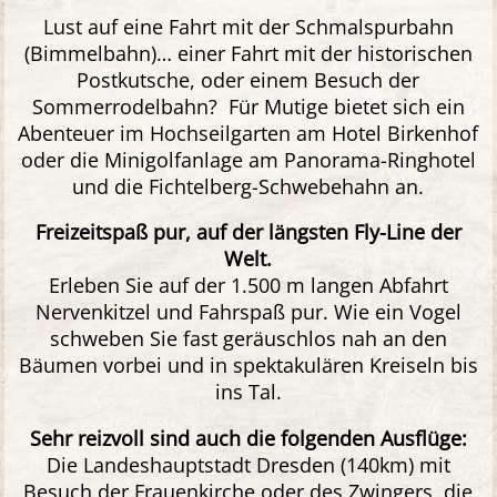
Lust auf eine Fahrt mit der Schmalspurbahn
(Bimmelbahn)… einer Fahrt mit der historischen
Postkutsche, oder einem Besuch der
Sommerrodelbahn? Für Mutige bietet sich ein
Abenteuer im Hochseilgarten am Hotel Birkenhof
oder die Minigolfanlage am Panorama-Ringhotel
und die Fichtelberg-Schwebehahn an.
Freizeitspaß pur, auf der längsten Fly-Line der
Welt.
Erleben Sie auf der 1.500 m langen Abfahrt
Nervenkitzel und Fahrspaß pur. Wie ein Vogel
schweben Sie fast geräuschlos nah an den
Bäumen vorbei und in spektakulären Kreiseln bis
ins Tal.
Sehr reizvoll sind auch die folgenden Ausflüge:
Die Landeshauptstadt Dresden (140km) mit
Besuch der Frauenkirche oder des Zwingers, die