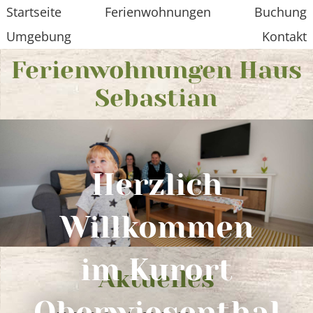
Startseite
Ferienwohnungen
Buchung
Umgebung
Kontakt
Ferienwohnungen Haus
Sebastian
Herzlich
Willkommen
im Kurort
Aktuelles
Oberwiesenthal