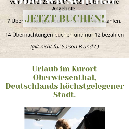
vom 19.03.2023 bis 30.11.2023 gelten unsere
Angebote:
JETZT BUCHEN!
7 Übernachtungen buchen und nur 6 bezahlen.
14 Übernachtungen buchen und nur 12 bezahlen
(gilt nicht für Saison B und C)
Urlaub im Kurort
Oberwiesenthal,
Deutschlands höchstgelegener
Stadt.